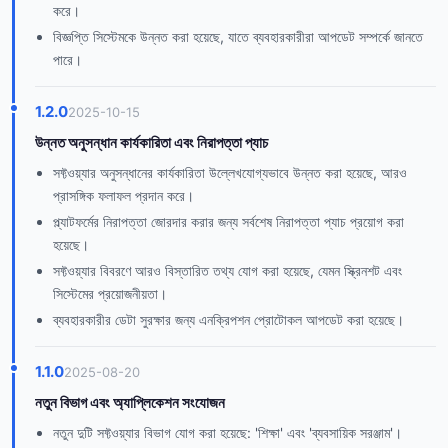
করে।
বিজ্ঞপ্তি সিস্টেমকে উন্নত করা হয়েছে, যাতে ব্যবহারকারীরা আপডেট সম্পর্কে জানতে
পারে।
1.2.0
2025-10-15
উন্নত অনুসন্ধান কার্যকারিতা এবং নিরাপত্তা প্যাচ
সফ্টওয়্যার অনুসন্ধানের কার্যকারিতা উল্লেখযোগ্যভাবে উন্নত করা হয়েছে, আরও
প্রাসঙ্গিক ফলাফল প্রদান করে।
প্ল্যাটফর্মের নিরাপত্তা জোরদার করার জন্য সর্বশেষ নিরাপত্তা প্যাচ প্রয়োগ করা
হয়েছে।
সফ্টওয়্যার বিবরণে আরও বিস্তারিত তথ্য যোগ করা হয়েছে, যেমন স্ক্রিনশট এবং
সিস্টেমের প্রয়োজনীয়তা।
ব্যবহারকারীর ডেটা সুরক্ষার জন্য এনক্রিপশন প্রোটোকল আপডেট করা হয়েছে।
1.1.0
2025-08-20
নতুন বিভাগ এবং অ্যাপ্লিকেশন সংযোজন
নতুন দুটি সফ্টওয়্যার বিভাগ যোগ করা হয়েছে: 'শিক্ষা' এবং 'ব্যবসায়িক সরঞ্জাম'।