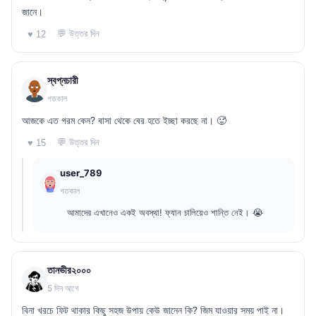
জানে।
💬 উত্তর দিন
♥ 12
স্বপ্নচারী
গতকাল
আজকে এত গরম কেন? বাসা থেকে বের হতে ইচ্ছা করছে না। 🥵
💬 উত্তর দিন
♥ 15
user_789
গতকাল
আমাদের এখানেও একই অবস্থা! ফ্যান চালিয়েও শান্তি নেই। 😭
তানভীর২০০০
5 দিন আগে
বিনা খরচে ফিট থাকার কিছু সহজ উপায় কেউ জানেন কি? জিম যাওয়ার সময় পাই না।