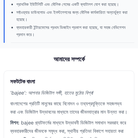
প্রাথমিক ইউটিলিটি এবং মৌলিক গেমের একটি ক্যাটালগ যোগ করা হয়েছে।
সফ্টওয়্যার ডাউনলোড এবং ইনস্টলেশনের জন্য মৌলিক কার্যকারিতা অন্তর্ভুক্ত করা
হয়েছে।
ব্যবহারকারী ইন্টারফেসের প্রথম ডিজাইন প্রকাশ করা হয়েছে, যা সহজ নেভিগেশন
প্রদান করে।
আমাদের সম্পর্কে
সফটটেক বাংলা
'bajee': আপনার ডিজিটাল সঙ্গী, হাতের মুঠোয় বিশ্ব!
বাংলাদেশের প্রতিটি মানুষের কাছে বিনোদন ও তথ্যপ্রযুক্তিকে সহজলভ্য
করা এবং ডিজিটাল উদ্ভাবনের মাধ্যমে তাদের জীবনযাত্রার মান উন্নত করা।
মিশন:
bajee প্ল্যাটফর্মের মাধ্যমে উদ্ভাবনী ডিজিটাল সমাধান সরবরাহ করে
ব্যবহারকারীদের জীবনকে সমৃদ্ধ করা, স্থানীয় প্রতিভা বিকাশে সহায়তা করা