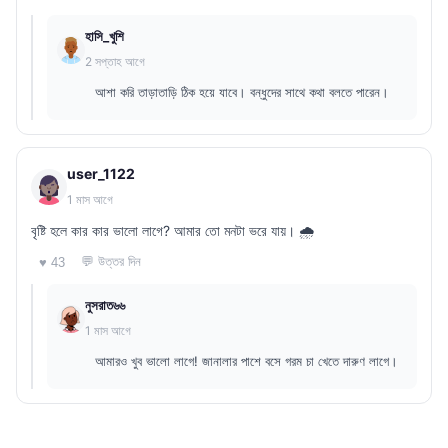
হাসি_খুশি
2 সপ্তাহ আগে
আশা করি তাড়াতাড়ি ঠিক হয়ে যাবে। বন্ধুদের সাথে কথা বলতে পারেন।
user_1122
1 মাস আগে
বৃষ্টি হলে কার কার ভালো লাগে? আমার তো মনটা ভরে যায়। 🌧️
💬 উত্তর দিন
♥ 43
নুসরাত৬৬
1 মাস আগে
আমারও খুব ভালো লাগে! জানালার পাশে বসে গরম চা খেতে দারুণ লাগে।