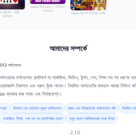
bajee Preview - অফিসিয়াল
ডাউনলোড
e স্ক্রিনশট - APK
bajee স্ক্রিনশট অফিসিয়াল APK
অফিসিয়াল
আমাদের সম্পর্কে
13 পর্যালোচনা
টওয়্যার ডাউনলোড প্ল্যাটফর্ম যা সামাজিক, ভিডিও, টুলস, গেম, শিক্ষা সহ সব ধরণের 
্যারগুলি নিরাপদে এবং দ্রুত খুঁজে পাবেন। নিয়মিত আপডেটের মাধ্যমে আমরা নিশ্চিত করি
ee ব্যবহার করা সহজ এবং নির্ভরযোগ্য।
ংগ্রহ
নিরাপদ এবং ভাইরাস-মুক্ত ডাউনলোড
দ্রুত এবং নির্ভরযোগ্য ডাউনলোড গতি
নিয়মিত স
সামাজিক, শিক্ষা, গেম সহ সব ক্যাটাগরির অ্যাপ
নতুন অ্যাপ আবিষ্কারের সহজ উপায়
2.1.0