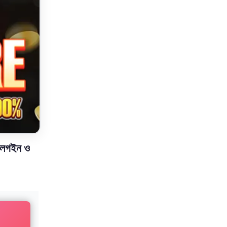
, লগইন ও