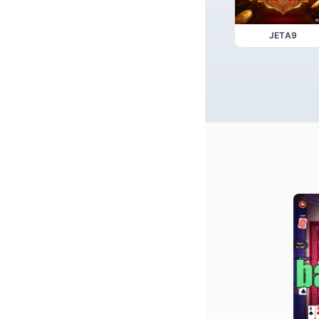
JETA9