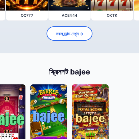
QQ777
ACE444
OKTK
সকল ব্র্যান্ড দেখুন →
স্ক্রিনশট bajee