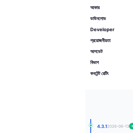
আকার
ডাউনলোড
Developer
প্রয়োজনীয়তা
আপডেট
বিভাগ
কনটেন্ট রেটিং
4.3.1
2026-06-13
স