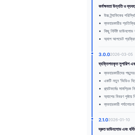
কর্মক্ষমতা উন্নতি ও ব্যবহ
উচ্চ ট্র্যাফিকের পরিস্
ব্যবহারকারীর প্রতিক
কিছু নির্দিষ্ট ডাউনলোড 
অ্যাপ আপডেট প্রক্রিয
3.0.0
2026-03-05
ব্যক্তিগতকৃত সুপারিশ এ
ব্যবহারকারীদের পছন্দে
একটি নতুন 'ভিডিও বিন
প্ল্যাটফর্মের সামগ্রিক
অ্যাপের বিবরণ পৃষ্ঠায
ব্যবহারকারী পর্যালোচন
2.1.0
2026-01-10
দ্রুত ডাউনলোড এবং বর্ধিত