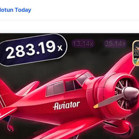
 Notun Today