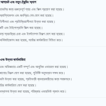
া আপডেট এবং নতুন ট্রেন্ডিং অ্যাপ
লতাগুলির জন্য গুরুত্বপূর্ণ প্যাচ এবং ফিক্স প্রয়োগ করা হয়েছে।
ন্ডিং অ্যাপ্লিকেশন এবং জনপ্রিয় গেম যোগ করা হয়েছে।
্থিতিশীলতা এবং প্রতিক্রিয়াশীলতা উন্নত করা হয়েছে।
রুটি এবং টাইপোগ্রাফি ফিক্স করা হয়েছে।
ন্য স্বয়ংক্রিয় চেক এবং ইনস্টলেশন বিকল্প যোগ করা হয়েছে।
ত অপ্টিমাইজেশন করা হয়েছে, সর্বোচ্চ কার্যকারিতা নিশ্চিত করে।
এবং উন্নত কার্যকারিতা
স এবং অভিজ্ঞতার একটি সম্পূর্ণ এবং আধুনিক ওভারহল করা হয়েছে।
জানোর বিকল্প যোগ করা হয়েছে, সুনির্দিষ্ট অনুসন্ধান সক্ষম করে।
্ট্যগুলি উন্নত করা হয়েছে, প্রতিবন্ধী ব্যবহারকারীদের জন্য সহজলভ্য।
র কার্যকারিতা যোগ করা হয়েছে।
 ব্যবস্থাপনা উন্নত করা হয়েছে, পরিষ্কার ওভারভিউ প্রদান করে।