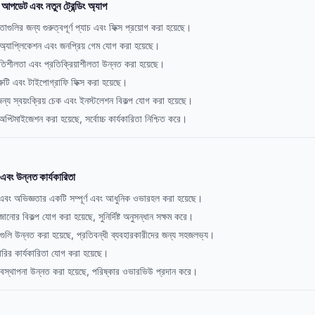
া আপডেট এবং নতুন ট্রেন্ডিং অ্যাপ
লতাগুলির জন্য গুরুত্বপূর্ণ প্যাচ এবং ফিক্স প্রয়োগ করা হয়েছে।
ন্ডিং অ্যাপ্লিকেশন এবং জনপ্রিয় গেম যোগ করা হয়েছে।
্থিতিশীলতা এবং প্রতিক্রিয়াশীলতা উন্নত করা হয়েছে।
রুটি এবং টাইপোগ্রাফি ফিক্স করা হয়েছে।
ন্য স্বয়ংক্রিয় চেক এবং ইনস্টলেশন বিকল্প যোগ করা হয়েছে।
ত অপ্টিমাইজেশন করা হয়েছে, সর্বোচ্চ কার্যকারিতা নিশ্চিত করে।
এবং উন্নত কার্যকারিতা
স এবং অভিজ্ঞতার একটি সম্পূর্ণ এবং আধুনিক ওভারহল করা হয়েছে।
জানোর বিকল্প যোগ করা হয়েছে, সুনির্দিষ্ট অনুসন্ধান সক্ষম করে।
্ট্যগুলি উন্নত করা হয়েছে, প্রতিবন্ধী ব্যবহারকারীদের জন্য সহজলভ্য।
র কার্যকারিতা যোগ করা হয়েছে।
 ব্যবস্থাপনা উন্নত করা হয়েছে, পরিষ্কার ওভারভিউ প্রদান করে।