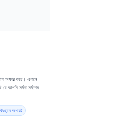
অ্যাপ অফার করে। এখানে
 যে আপনি সর্বদা সর্বশেষ
ফটওয়্যার আপডেট