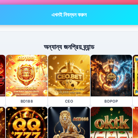
এখনই নিবন্ধন করুন
অন্যান্য জনপ্রিয় ব্র্যান্ড
BD188
CEO
BDPOP