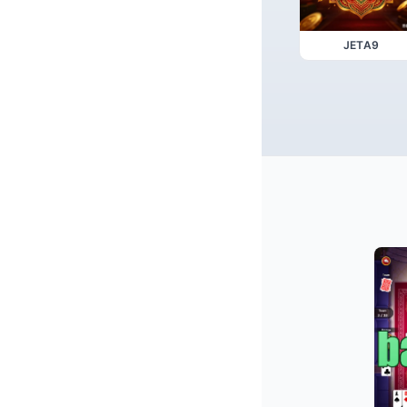
JETA9