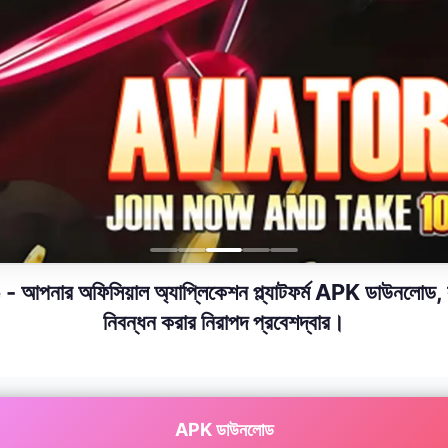
 আপনার অফিসিয়াল অ্যাপ্লিকেশন প্ল্যাটফর্ম APK ডাউনলোড
নিবন্ধন করার নিরাপদ প্রবেশদ্বার।
APK ডাউনলোড