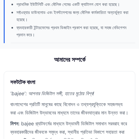
প্রাথমিক ইউটিলিটি এবং মৌলিক গেমের একটি ক্যাটালগ যোগ করা হয়েছে।
সফ্টওয়্যার ডাউনলোড এবং ইনস্টলেশনের জন্য মৌলিক কার্যকারিতা অন্তর্ভুক্ত করা
হয়েছে।
ব্যবহারকারী ইন্টারফেসের প্রথম ডিজাইন প্রকাশ করা হয়েছে, যা সহজ নেভিগেশন
প্রদান করে।
আমাদের সম্পর্কে
সফটটেক বাংলা
'bajee': আপনার ডিজিটাল সঙ্গী, হাতের মুঠোয় বিশ্ব!
বাংলাদেশের প্রতিটি মানুষের কাছে বিনোদন ও তথ্যপ্রযুক্তিকে সহজলভ্য
করা এবং ডিজিটাল উদ্ভাবনের মাধ্যমে তাদের জীবনযাত্রার মান উন্নত করা।
মিশন:
bajee প্ল্যাটফর্মের মাধ্যমে উদ্ভাবনী ডিজিটাল সমাধান সরবরাহ করে
ব্যবহারকারীদের জীবনকে সমৃদ্ধ করা, স্থানীয় প্রতিভা বিকাশে সহায়তা করা