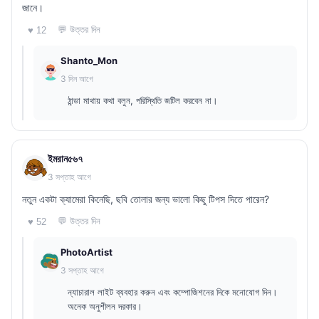
জানে।
💬 উত্তর দিন
♥ 12
Shanto_Mon
3 দিন আগে
ঠান্ডা মাথায় কথা বলুন, পরিস্থিতি জটিল করবেন না।
ইমরান৫৬৭
3 সপ্তাহ আগে
নতুন একটা ক্যামেরা কিনেছি, ছবি তোলার জন্য ভালো কিছু টিপস দিতে পারেন?
💬 উত্তর দিন
♥ 52
PhotoArtist
3 সপ্তাহ আগে
ন্যাচারাল লাইট ব্যবহার করুন এবং কম্পোজিশনের দিকে মনোযোগ দিন।
অনেক অনুশীলন দরকার।