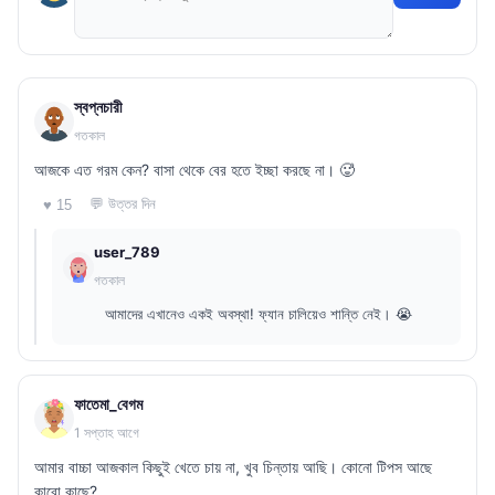
স্বপ্নচারী
গতকাল
আজকে এত গরম কেন? বাসা থেকে বের হতে ইচ্ছা করছে না। 🥵
💬 উত্তর দিন
♥ 15
user_789
গতকাল
আমাদের এখানেও একই অবস্থা! ফ্যান চালিয়েও শান্তি নেই। 😭
ফাতেমা_বেগম
1 সপ্তাহ আগে
আমার বাচ্চা আজকাল কিছুই খেতে চায় না, খুব চিন্তায় আছি। কোনো টিপস আছে
কারো কাছে?