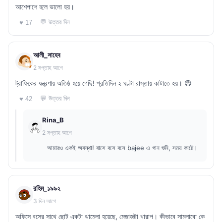
আশেপাশে হলে ভালো হয়।
💬 উত্তর দিন
♥ 17
আলী_সাহেব
2 সপ্তাহ আগে
ট্রাফিকের যন্ত্রণায় অতিষ্ঠ হয়ে গেছি! প্রতিদিন ২ ঘণ্টা রাস্তায় কাটাতে হয়। 😠
💬 উত্তর দিন
♥ 42
Rina_B
2 সপ্তাহ আগে
আমারও একই অবস্থা! বাসে বসে বসে bajee এ গান শুনি, সময় কাটে।
রহিম_১৯৯২
3 দিন আগে
অফিসে বসের সাথে ছোট একটা ঝামেলা হয়েছে, মেজাজটা খারাপ। কীভাবে সামলাবো কে