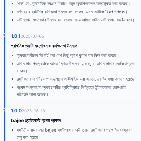
শিক্ষা এবং ব্যবসায়িক সরঞ্জাম বিভাগে নতুন অ্যাপ্লিকেশন অন্তর্ভুক্ত করা হয়েছে।
সফ্টওয়্যার ব্রাউজিং অভিজ্ঞতা উন্নত করা হয়েছে, এখন ফিল্টারিং বিকল্প উপলব্ধ।
ডাউনলোড ম্যানেজার উন্নত করা হয়েছে, যা একাধিক ফাইল ডাউনলোড সমর্থন করে।
1.0.1
2025-07-05
প্রাথমিক ত্রুটি সংশোধন ও কর্মক্ষমতা উন্নতি
ব্যবহারকারীদের রিপোর্ট করা বেশ কিছু অ্যাপ ক্র্যাশ বাগ ফিক্স করা হয়েছে।
ডাউনলোড প্রক্রিয়াকে আরও স্থিতিশীল করা হয়েছে, যা ডাউনলোডের নির্ভরযোগ্যতা
বাড়ায়।
প্ল্যাটফর্মের সামগ্রিক পারফরম্যান্স অপ্টিমাইজ করা হয়েছে, লোডিং সময় কমানো হয়েছে।
প্রথম সংস্করণের ব্যবহারকারীর প্রতিক্রিয়ার ভিত্তিতে ইন্টারফেসের ছোটখাটো
পরিবর্তন আনা হয়েছে।
1.0.0
2025-06-18
bajee প্ল্যাটফর্মের প্রথম প্রকাশ
সফটটেক বাংলা-এর bajee সফটওয়্যার ডাউনলোড প্ল্যাটফর্মের প্রাথমিক সংস্করণ
চালু করা হয়েছে।