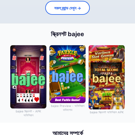
সকল ব্র্যান্ড দেখুন →
স্ক্রিনশট bajee
bajee Preview - অফিসিয়াল
ডাউনলোড
bajee স্ক্রিনশট - APK
bajee স্ক্রিনশট অফিসিয়াল APK
অফিসিয়াল
আমাদের সম্পর্কে