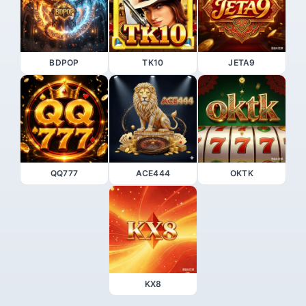
BDPOP
TK10
JETA9
QQ777
ACE444
OKTK
KX8