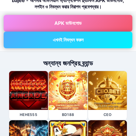
bajee - আপনার অফিসিয়াল অ্যাপ্লিকেশন প্ল্যাটফর্ম APK ডাউনলোড,
লগইন ও নিবন্ধন করার নিরাপদ প্রবেশদ্বার।
APK ডাউনলোড
এখনই নিবন্ধন করুন
অন্যান্য জনপ্রিয় ব্র্যান্ড
HEHE555
BD188
CEO