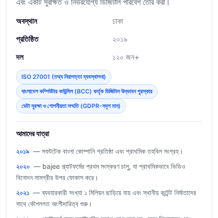
এবং একটি সুরক্ষিত ও নির্ভরযোগ্য ডিজিটাল পরিবেশ তৈরি করা।
অবস্থান
ঢাকা
প্রতিষ্ঠিত
২০১৯
দল
১২০ জন+
ISO 27001 (তথ্য নিরাপত্তা ব্যবস্থাপনা)
বাংলাদেশ কম্পিউটার কাউন্সিল (BCC) কর্তৃক ডিজিটাল উদ্ভাবন পুরস্কার
ডেটা সুরক্ষা ও গোপনীয়তা সম্মতি (GDPR-সদৃশ মান)
আমাদের যাত্রা
২০১৯
— সফটটেক বাংলা কোম্পানি প্রতিষ্ঠা এবং প্রাথমিক তহবিল সংগ্রহ।
২০২০
— bajee প্ল্যাটফর্মের প্রথম সংস্করণ চালু, যা প্রাথমিকভাবে ভিডিও
বিনোদন সামগ্রীর উপর ফোকাস করে।
২০২১
— ব্যবহারকারী সংখ্যা ১ মিলিয়ন ছাড়িয়ে যায় এবং স্থানীয় কন্টেন্ট নির্মাতাদের
সাথে কৌশলগত অংশীদারিত্ব শুরু।