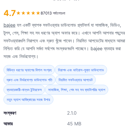
4.7
★
★
★
★
★
87013 পর্যালোচনা
bajee
হল একটি ব্যাপক সফটওয়্যার ডাউনলোড প্ল্যাটফর্ম যা সামাজিক, ভিডিও,
টুলস, গেম, শিক্ষা সহ সব ধরণের অ্যাপ অফার করে। এখানে আপনি আপনার পছন্দের
সফটওয়্যারগুলি নিরাপদে এবং দ্রুত খুঁজে পাবেন। নিয়মিত আপডেটের মাধ্যমে আমরা
নিশ্চিত করি যে আপনি সর্বদা সর্বশেষ সংস্করণগুলি পাচ্ছেন। bajee ব্যবহার করা
সহজ এবং নির্ভরযোগ্য।
বিভিন্ন ধরণের অ্যাপের বিশাল সংগ্রহ
নিরাপদ এবং ভাইরাস-মুক্ত ডাউনলোড
দ্রুত এবং নির্ভরযোগ্য ডাউনলোড গতি
নিয়মিত সফটওয়্যার আপডেট
ব্যবহারকারী-বান্ধব ইন্টারফেস
সামাজিক, শিক্ষা, গেম সহ সব ক্যাটাগরির অ্যাপ
নতুন অ্যাপ আবিষ্কারের সহজ উপায়
সংস্করণ
2.1.0
আকার
45 MB