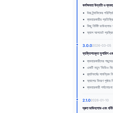
কর্মক্ষমতা উন্নতি ও ব্যবহ
উচ্চ ট্র্যাফিকের পরিস্
ব্যবহারকারীর প্রতিক
কিছু নির্দিষ্ট ডাউনলোড 
অ্যাপ আপডেট প্রক্রিয
3.0.0
2026-03-05
ব্যক্তিগতকৃত সুপারিশ এ
ব্যবহারকারীদের পছন্দে
একটি নতুন 'ভিডিও বিন
প্ল্যাটফর্মের সামগ্রিক
অ্যাপের বিবরণ পৃষ্ঠায
ব্যবহারকারী পর্যালোচন
2.1.0
2026-01-10
দ্রুত ডাউনলোড এবং বর্ধিত