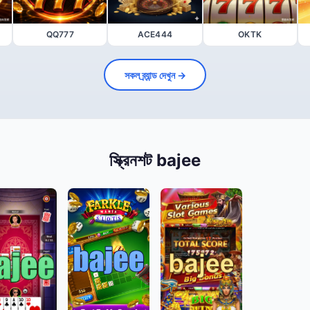
QQ777
ACE444
OKTK
সকল ব্র্যান্ড দেখুন →
স্ক্রিনশট bajee