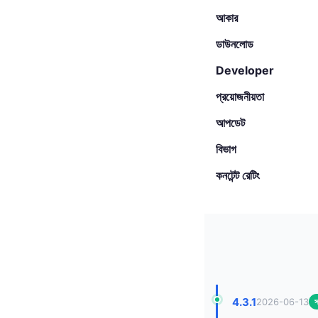
আকার
ডাউনলোড
Developer
প্রয়োজনীয়তা
আপডেট
বিভাগ
কনটেন্ট রেটিং
4.3.1
2026-06-13
স