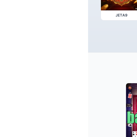
JETA9