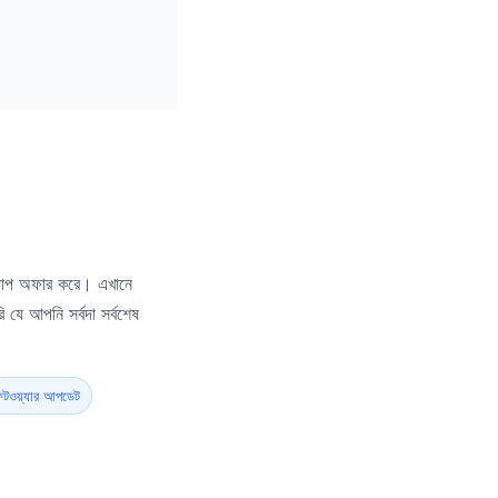
অ্যাপ অফার করে। এখানে
 যে আপনি সর্বদা সর্বশেষ
ফটওয়্যার আপডেট