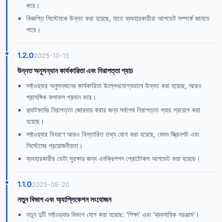
করে।
বিজ্ঞপ্তি সিস্টেমকে উন্নত করা হয়েছে, যাতে ব্যবহারকারীরা আপডেট সম্পর্কে জানতে
পারে।
1.2.0
2025-10-15
উন্নত অনুসন্ধান কার্যকারিতা এবং নিরাপত্তা প্যাচ
সফ্টওয়্যার অনুসন্ধানের কার্যকারিতা উল্লেখযোগ্যভাবে উন্নত করা হয়েছে, আরও
প্রাসঙ্গিক ফলাফল প্রদান করে।
প্ল্যাটফর্মের নিরাপত্তা জোরদার করার জন্য সর্বশেষ নিরাপত্তা প্যাচ প্রয়োগ করা
হয়েছে।
সফ্টওয়্যার বিবরণে আরও বিস্তারিত তথ্য যোগ করা হয়েছে, যেমন স্ক্রিনশট এবং
সিস্টেমের প্রয়োজনীয়তা।
ব্যবহারকারীর ডেটা সুরক্ষার জন্য এনক্রিপশন প্রোটোকল আপডেট করা হয়েছে।
1.1.0
2025-08-20
নতুন বিভাগ এবং অ্যাপ্লিকেশন সংযোজন
নতুন দুটি সফ্টওয়্যার বিভাগ যোগ করা হয়েছে: 'শিক্ষা' এবং 'ব্যবসায়িক সরঞ্জাম'।