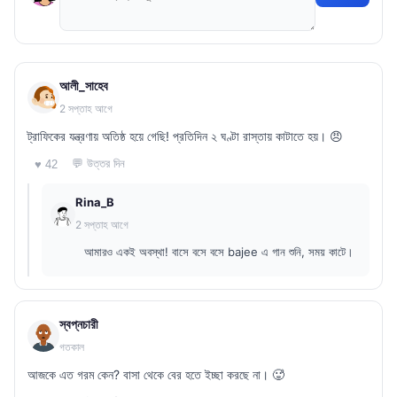
আলী_সাহেব
2 সপ্তাহ আগে
ট্রাফিকের যন্ত্রণায় অতিষ্ঠ হয়ে গেছি! প্রতিদিন ২ ঘণ্টা রাস্তায় কাটাতে হয়। 😠
💬 উত্তর দিন
♥ 42
Rina_B
2 সপ্তাহ আগে
আমারও একই অবস্থা! বাসে বসে বসে bajee এ গান শুনি, সময় কাটে।
স্বপ্নচারী
গতকাল
আজকে এত গরম কেন? বাসা থেকে বের হতে ইচ্ছা করছে না। 🥵