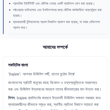
প্রাথমিক ইউটিলিটি এবং মৌলিক গেমের একটি ক্যাটালগ যোগ করা হয়েছে।
সফ্টওয়্যার ডাউনলোড এবং ইনস্টলেশনের জন্য মৌলিক কার্যকারিতা অন্তর্ভুক্ত করা
হয়েছে।
ব্যবহারকারী ইন্টারফেসের প্রথম ডিজাইন প্রকাশ করা হয়েছে, যা সহজ নেভিগেশন
প্রদান করে।
আমাদের সম্পর্কে
সফটটেক বাংলা
'bajee': আপনার ডিজিটাল সঙ্গী, হাতের মুঠোয় বিশ্ব!
বাংলাদেশের প্রতিটি মানুষের কাছে বিনোদন ও তথ্যপ্রযুক্তিকে সহজলভ্য
করা এবং ডিজিটাল উদ্ভাবনের মাধ্যমে তাদের জীবনযাত্রার মান উন্নত করা।
মিশন:
bajee প্ল্যাটফর্মের মাধ্যমে উদ্ভাবনী ডিজিটাল সমাধান সরবরাহ করে
ব্যবহারকারীদের জীবনকে সমৃদ্ধ করা, স্থানীয় প্রতিভা বিকাশে সহায়তা করা