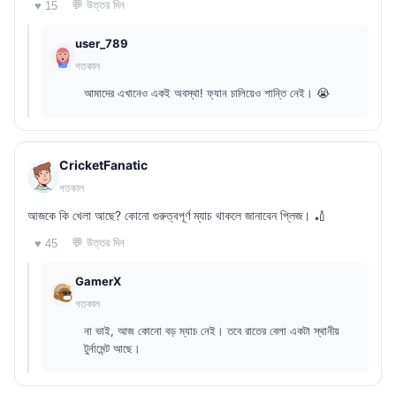
💬 উত্তর দিন
♥ 15
user_789
গতকাল
আমাদের এখানেও একই অবস্থা! ফ্যান চালিয়েও শান্তি নেই। 😭
CricketFanatic
গতকাল
আজকে কি খেলা আছে? কোনো গুরুত্বপূর্ণ ম্যাচ থাকলে জানাবেন প্লিজ। 🏏
💬 উত্তর দিন
♥ 45
GamerX
গতকাল
না ভাই, আজ কোনো বড় ম্যাচ নেই। তবে রাতের বেলা একটা স্থানীয়
টুর্নামেন্ট আছে।