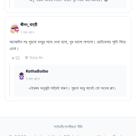
জীবন_যাত্রী
1 মাস আগে
অনেকদিন পর পুরনো বন্ধুর সাথে দেখা হলো, খুব ভালো লাগলো। ছোটবেলার স্মৃতি ফিরে
এলো।
💬 উত্তর দিন
♥ 52
KothaBolbo
1 মাস আগে
এইরকম অনুভূতি সত্যিই দারুণ। পুরনো বন্ধু মানেই তো অনেক গল্প।
শর্তাবলী
গোপনীয়তা নীতি