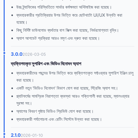
উচ্চ ট্র্যাফিকের পরিস্থিতিতে সার্ভার কর্মক্ষমতা অপ্টিমাইজ করা হয়েছে।
ব্যবহারকারীর প্রতিক্রিয়ার উপর ভিত্তি করে ছোটখাটো UI/UX উন্নতি করা
হয়েছে।
কিছু নির্দিষ্ট ডাউনলোড ব্যর্থতার বাগ ফিক্স করা হয়েছে, নির্ভরযোগ্যতা বৃদ্ধি।
অ্যাপ আপডেট প্রক্রিয়া আরও মসৃণ এবং দ্রুত করা হয়েছে।
3.0.0
2026-03-05
ব্যক্তিগতকৃত সুপারিশ এবং ভিডিও বিনোদন অ্যাপ
ব্যবহারকারীদের পছন্দের উপর ভিত্তি করে ব্যক্তিগতকৃত সফ্টওয়্যার সুপারিশ ইঞ্জিন চালু
করা হয়েছে।
একটি নতুন 'ভিডিও বিনোদন' বিভাগ যোগ করা হয়েছে, স্ট্রিমিং অ্যাপ সহ।
প্ল্যাটফর্মের সামগ্রিক নিরাপত্তা ব্যবস্থা আরও শক্তিশালী করা হয়েছে, ম্যালওয়্যার
সুরক্ষা সহ।
অ্যাপের বিবরণ পৃষ্ঠায় ভিডিও প্রিভিউ যোগ করা হয়েছে।
ব্যবহারকারী পর্যালোচনা এবং রেটিং সিস্টেম উন্নত করা হয়েছে।
2.1.0
2026-01-10