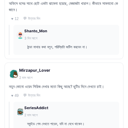
অফিসে বসের সাথে ছোট একটা ঝামেলা হয়েছে, মেজাজটা খারাপ। কীভাবে সামলাবো কে
জানে।
💬 উত্তর দিন
♥ 12
Shanto_Mon
3 দিন আগে
ঠান্ডা মাথায় কথা বলুন, পরিস্থিতি জটিল করবেন না।
Mirzapur_Lover
2 মাস আগে
নতুন কোনো ওয়েব সিরিজ দেখার মতো কিছু আছে? ছুটির দিনে দেখতে চাই।
💬 উত্তর দিন
♥ 49
SeriesAddict
2 মাস আগে
স্কুইড গেম দেখতে পারেন, যদি না দেখে থাকেন।