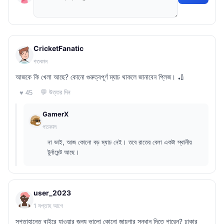
CricketFanatic
গতকাল
আজকে কি খেলা আছে? কোনো গুরুত্বপূর্ণ ম্যাচ থাকলে জানাবেন প্লিজ। 🏏
💬 উত্তর দিন
♥ 45
GamerX
গতকাল
না ভাই, আজ কোনো বড় ম্যাচ নেই। তবে রাতের বেলা একটা স্থানীয়
টুর্নামেন্ট আছে।
user_2023
1 সপ্তাহ আগে
সপ্তাহান্তে বাইরে যাওয়ার জন্য ভালো কোনো জায়গার সন্ধান দিতে পারেন? ঢাকার