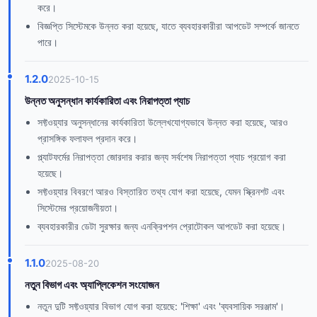
করে।
বিজ্ঞপ্তি সিস্টেমকে উন্নত করা হয়েছে, যাতে ব্যবহারকারীরা আপডেট সম্পর্কে জানতে
পারে।
1.2.0
2025-10-15
উন্নত অনুসন্ধান কার্যকারিতা এবং নিরাপত্তা প্যাচ
সফ্টওয়্যার অনুসন্ধানের কার্যকারিতা উল্লেখযোগ্যভাবে উন্নত করা হয়েছে, আরও
প্রাসঙ্গিক ফলাফল প্রদান করে।
প্ল্যাটফর্মের নিরাপত্তা জোরদার করার জন্য সর্বশেষ নিরাপত্তা প্যাচ প্রয়োগ করা
হয়েছে।
সফ্টওয়্যার বিবরণে আরও বিস্তারিত তথ্য যোগ করা হয়েছে, যেমন স্ক্রিনশট এবং
সিস্টেমের প্রয়োজনীয়তা।
ব্যবহারকারীর ডেটা সুরক্ষার জন্য এনক্রিপশন প্রোটোকল আপডেট করা হয়েছে।
1.1.0
2025-08-20
নতুন বিভাগ এবং অ্যাপ্লিকেশন সংযোজন
নতুন দুটি সফ্টওয়্যার বিভাগ যোগ করা হয়েছে: 'শিক্ষা' এবং 'ব্যবসায়িক সরঞ্জাম'।